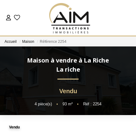
ACHETER
Accueil
Maison
Référence 2254
ESTIMER
Maison à vendre à La Riche
NOS AGENCES
La riche
Les Agences
Vendu
Notre Équipe
Nous Rejoindre
4
pièce(s)
•
93
m²
•
Réf : 2254
Nos Témoignages
Nos Partenaires
Vendu