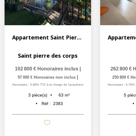
Appartement Saint Pierre Des Corps 3 pièce(s) 63 m2
Saint pierre des corps
102 800 €
Honoraires inclus
|
262 800 €
H
|
97 000 €
Honoraires non inclus
250 800 €
Ho
Honoraires : 5,98% TTC à la charge de l'acquéreur
Honoraires : 4,78% 
63
m²
3
pièce(s)
5
pièc
Réf :
2383