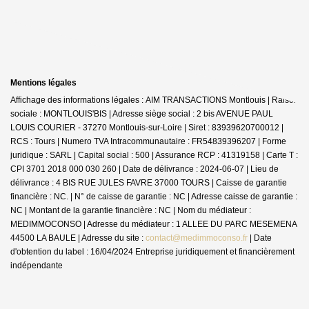
Mentions légales
Affichage des informations légales : AIM TRANSACTIONS Montlouis | Raison
sociale : MONTLOUIS'BIS | Adresse siège social : 2 bis AVENUE PAUL
LOUIS COURIER - 37270 Montlouis-sur-Loire | Siret : 83939620700012 |
RCS : Tours | Numero TVA Intracommunautaire : FR54839396207 | Forme
juridique : SARL | Capital social : 500 | Assurance RCP : 41319158 |
Carte T :
CPI 3701 2018 000 030 260 | Date de délivrance : 2024-06-07 | Lieu de
délivrance : 4 BIS RUE JULES FAVRE 37000 TOURS | Caisse de garantie
financière : NC. | N° de caisse de garantie : NC | Adresse caisse de garantie :
NC | Montant de la garantie financière : NC | Nom du médiateur :
MEDIMMOCONSO | Adresse du médiateur : 1 ALLEE DU PARC MESEMENA
44500 LA BAULE | Adresse du site :
contact@medimmoconso.fr
| Date
d'obtention du label : 16/04/2024
Entreprise juridiquement et financièrement
indépendante