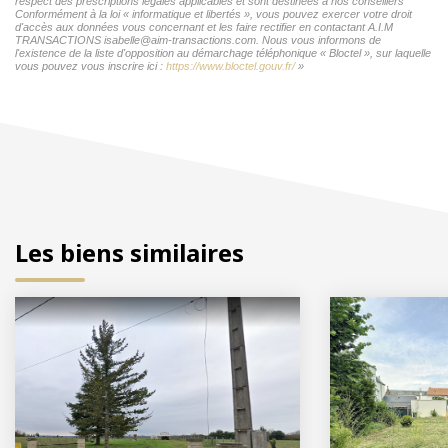
respect des prescriptions légales applicables et sont destinées à nos conseillers
Conformément à la loi « informatique et libertés », vous pouvez exercer votre droit
d'accès aux données vous concernant et les faire rectifier en contactant A.I.M
TRANSACTIONS isabelle@aim-transactions.com. Nous vous informons de
l'existence de la liste d'opposition au démarchage téléphonique « Bloctel », sur laquelle
vous pouvez vous inscrire ici :
https://www.bloctel.gouv.fr/
»
Les biens similaires