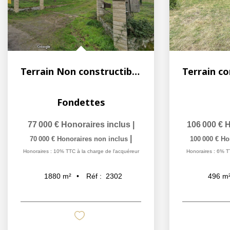
Terrain Non constructible Fondettes
Fondettes
77 000 €
Honoraires inclus
|
106 000 €
H
|
70 000 €
Honoraires non inclus
100 000 €
Ho
Honoraires : 10% TTC à la charge de l'acquéreur
Honoraires : 6% T
Réf :
2302
1880
m²
496
m