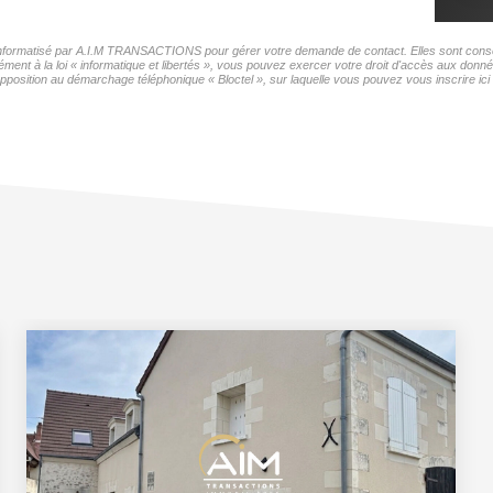
r informatisé par A.I.M TRANSACTIONS pour gérer votre demande de contact. Elles sont conserv
mément à la loi « informatique et libertés », vous pouvez exercer votre droit d'accès aux do
pposition au démarchage téléphonique « Bloctel », sur laquelle vous pouvez vous inscrire ici