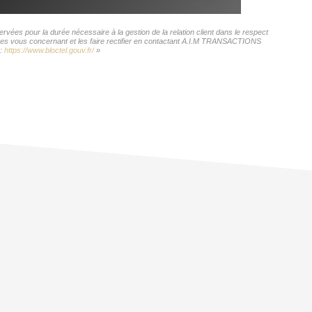
ées pour la durée nécessaire à la gestion de la relation client dans le respect
nnées vous concernant et les faire rectifier en contactant A.I.M TRANSACTIONS
 :
https://www.bloctel.gouv.fr/
»