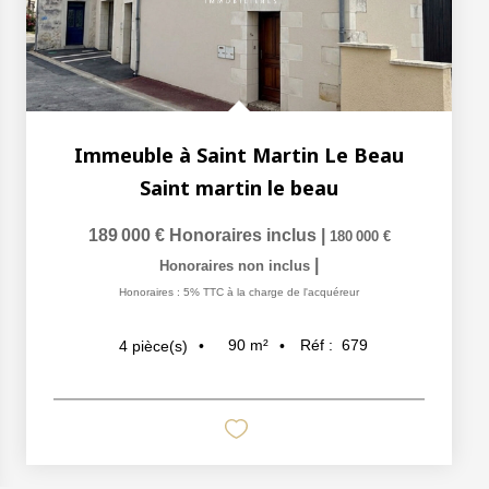
Immeuble à Saint Martin Le Beau
Saint martin le beau
189 000 €
Honoraires inclus
|
180 000 €
|
Honoraires non inclus
Honoraires : 5% TTC à la charge de l'acquéreur
90
m²
Réf :
679
4
pièce(s)