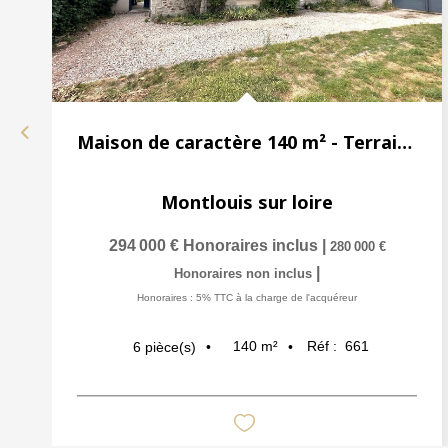
Maison de caractère 140 m² - Terrain 1820 m²
Montlouis sur loire
294 000 €
Honoraires inclus
|
280 000 €
|
Honoraires non inclus
Honoraires : 5% TTC à la charge de l'acquéreur
140
m²
Réf :
661
6
pièce(s)