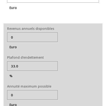
Euro
Revenus annuels disponibles
Euro
Plafond d'endettement
%
Annuité maximum possible
Euro