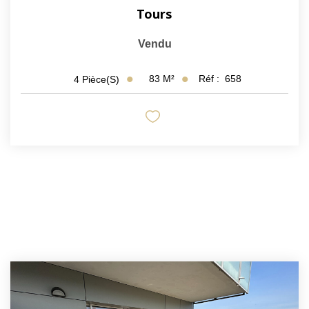
Tours
Vendu
83
M²
Réf :
658
4
Pièce(s)