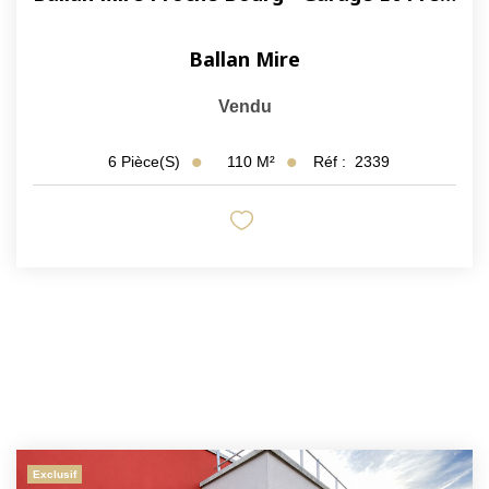
Ballan Mire
Vendu
110
M²
Réf :
2339
6
Pièce(s)
Exclusif