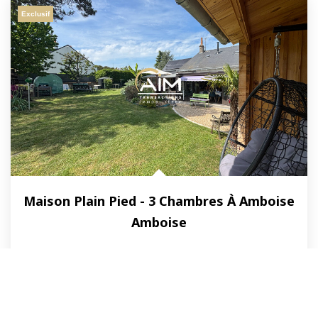
Exclusif
Maison Plain Pied - 3 Chambres À Amboise
Amboise
Vendu
115
M²
Réf :
663
4
Pièce(s)