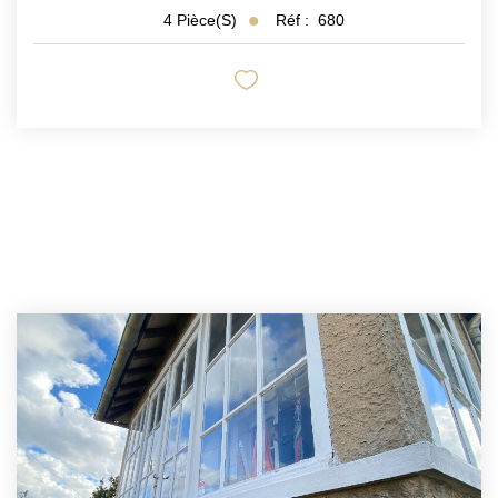
Réf :
680
4
Pièce(s)