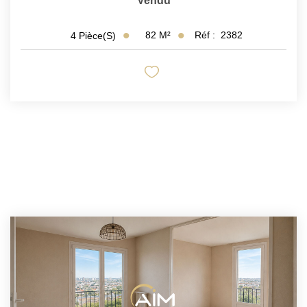
Vendu
82
M²
Réf :
2382
4
Pièce(s)