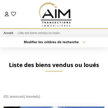
ACHETER
Accueil
Liste des biens vendus ou loués
ESTIMER
Modifier les critères de recherche
Localisation
Type de bien
Localisation
Sélectionnez...
NOS AGENCES
Surface min
Budget max
Liste des biens vendus ou loués
Les Agences
Notre Équipe
Plus de critères
Créer une alerte
Nous Rejoindre
Nos Témoignages
Nos Partenaires
631 annonce(s) trouvée(s)