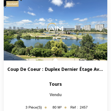
Exclusif
NOS ACTUALITÉS
CONTACT
MON COMPTE
Coup De Coeur : Duplex Dernier Étage Avec Terrasse Et Vue...
Tours
Vendu
80
M²
Réf :
2457
3
Pièce(s)